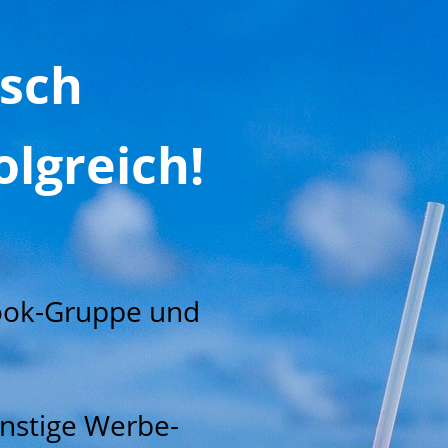
sch
lgreich!
book-Gruppe und
onstige Werbe-