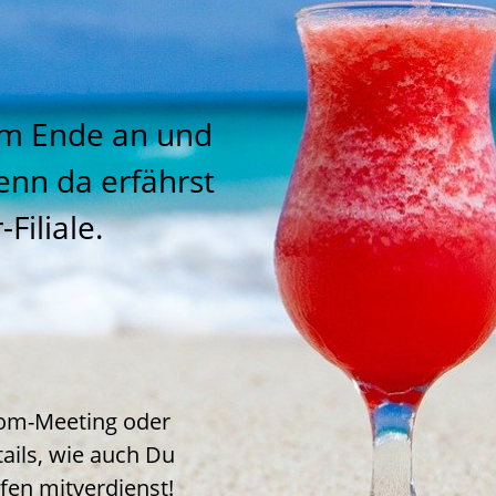
um Ende an und
enn da erfährst
Filiale.
oom-Meeting oder
tails, wie auch Du
fen mitverdienst!