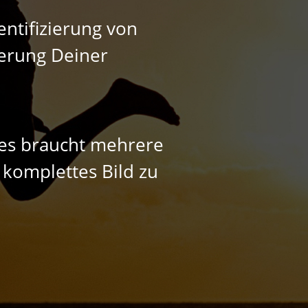
entifizierung von
ierung Deiner
- es braucht mehrere
 komplettes Bild zu