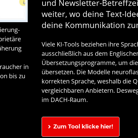
und Newsletter-Betreffze
weiter, wo deine Text-Id
deine Kommunikation zu
ierung-
rietäre
Viele KI-Tools beziehen ihre Spr
äherung
ausschließlich aus dem Englische
Übersetzungsprogramme, um dies
raucher in
übersetzen. Die Modelle neurofla
on bis zu
korrekten Sprache, weshalb die Qu
vergleichbaren Anbietern. Desweg
im DACH-Raum.
Zum Tool klicke hier!