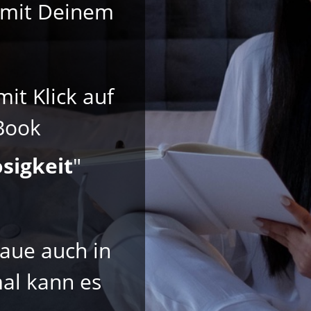
l mit Deinem
it Klick auf
-Book
sigkeit
"
haue auch in
al kann es